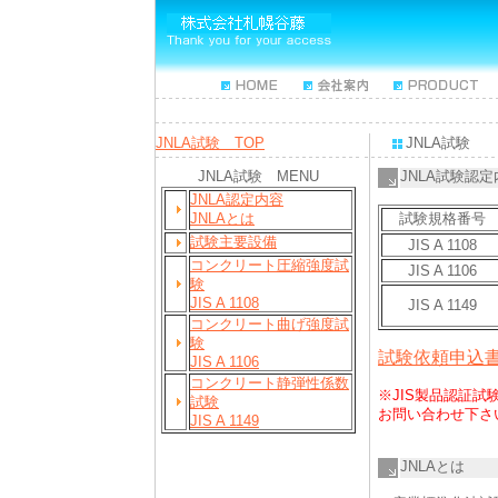
JNLA試験 TOP
JNLA試験
JNLA試験 MENU
JNLA試験認定
JNLA認定内容
JNLAとは
試験規格番号
試験主要設備
JIS A 1108
コンクリート圧縮強度試
JIS A 1106
験
JIS A 1108
JIS A 1149
コンクリート曲げ強度試
験
試験依頼申込書
JIS A 1106
コンクリート静弾性係数
※JIS製品認証
試験
お問い合わせ下さ
JIS A 1149
JNLAとは