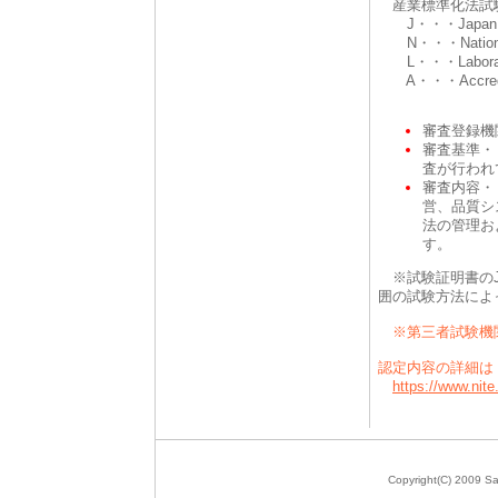
産業標準化法試
J・・・Japan
N・・・Nation
L・・・Laborat
A・・・Accredi
sys
審査登録機
審査基準・・
査が行われ
審査内容・
営、品質シ
法の管理お
す。
※試験証明書のJ
囲の試験方法によ
※第三者試験機
認定内容の詳細は
https://www.nite.
Copyright(C) 2009 Sap